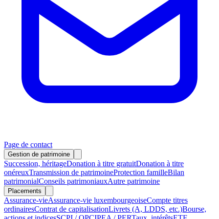
Page de contact
Gestion de patrimoine
Succession, héritage
Donation à titre gratuit
Donation à titre
onéreux
Transmission de patrimoine
Protection famille
Bilan
patrimonial
Conseils patrimoniaux
Autre patrimoine
Placements
Assurance-vie
Assurance-vie luxembourgeoise
Compte titres
ordinaires
Contrat de capitalisation
Livrets (A, LDDS, etc.)
Bourse,
actions et indices
SCPI / OPCI
PEA / PER
Taux, intérêts
ETF,