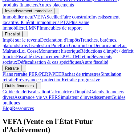
produits financiers
Autres placements
Investissement immobilier
Immobilier neuf
VEFA
Scellier
Faire construire
Investissement
locatif
SCI
Crédit immobilier / PTZ
Plus-value
immobilière
LMNP
Immeubles de rapport
Fiscalité
Impôt sur le revenu
Déclaration d'impôts
Tranches, barèmes,
plafonds
Lois fiscales
Loi Pinel
Loi Girardin
Loi Denormandie
Loi
Malraux
Loi Cosse
Monument historique
Réductions d'impôt / déficit
foncier
Fiscalité des placements
PFU
TMI et prélèvements
sociaux
Défiscalisation & cas spécifiques
Autre fiscalité
Retraite
Plans retraite PER/PERP/PEE
Rachat de trimestres
Simulation
retraite
Prévoyance / protection
Retraite progressive
Outils financiers
Guide de défiscalisation
Calculatrice d'impôts
Calculs financiers
divers
Assurance-vie vs PER
Simulateur d'investissement
Guides
pratiques
Blog
Ressources
VEFA (Vente en l'État Futur
d'Achèvement)