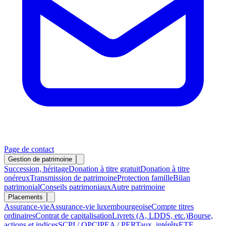
Page de contact
Gestion de patrimoine
Succession, héritage
Donation à titre gratuit
Donation à titre
onéreux
Transmission de patrimoine
Protection famille
Bilan
patrimonial
Conseils patrimoniaux
Autre patrimoine
Placements
Assurance-vie
Assurance-vie luxembourgeoise
Compte titres
ordinaires
Contrat de capitalisation
Livrets (A, LDDS, etc.)
Bourse,
actions et indices
SCPI / OPCI
PEA / PER
Taux, intérêts
ETF,