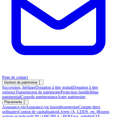
Page de contact
Gestion de patrimoine
Succession, héritage
Donation à titre gratuit
Donation à titre
onéreux
Transmission de patrimoine
Protection famille
Bilan
patrimonial
Conseils patrimoniaux
Autre patrimoine
Placements
Assurance-vie
Assurance-vie luxembourgeoise
Compte titres
ordinaires
Contrat de capitalisation
Livrets (A, LDDS, etc.)
Bourse,
actions et indices
SCPI / OPCI
PEA / PER
Taux, intérêts
ETF,