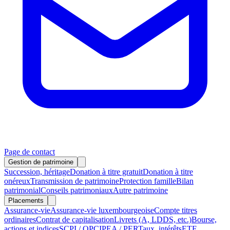
Page de contact
Gestion de patrimoine
Succession, héritage
Donation à titre gratuit
Donation à titre
onéreux
Transmission de patrimoine
Protection famille
Bilan
patrimonial
Conseils patrimoniaux
Autre patrimoine
Placements
Assurance-vie
Assurance-vie luxembourgeoise
Compte titres
ordinaires
Contrat de capitalisation
Livrets (A, LDDS, etc.)
Bourse,
actions et indices
SCPI / OPCI
PEA / PER
Taux, intérêts
ETF,