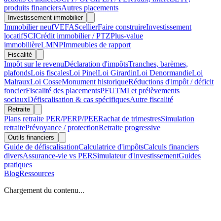
produits financiers
Autres placements
Investissement immobilier
Immobilier neuf
VEFA
Scellier
Faire construire
Investissement
locatif
SCI
Crédit immobilier / PTZ
Plus-value
immobilière
LMNP
Immeubles de rapport
Fiscalité
Impôt sur le revenu
Déclaration d'impôts
Tranches, barèmes,
plafonds
Lois fiscales
Loi Pinel
Loi Girardin
Loi Denormandie
Loi
Malraux
Loi Cosse
Monument historique
Réductions d'impôt / déficit
foncier
Fiscalité des placements
PFU
TMI et prélèvements
sociaux
Défiscalisation & cas spécifiques
Autre fiscalité
Retraite
Plans retraite PER/PERP/PEE
Rachat de trimestres
Simulation
retraite
Prévoyance / protection
Retraite progressive
Outils financiers
Guide de défiscalisation
Calculatrice d'impôts
Calculs financiers
divers
Assurance-vie vs PER
Simulateur d'investissement
Guides
pratiques
Blog
Ressources
Chargement du contenu...