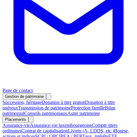
Page de contact
Gestion de patrimoine
Succession, héritage
Donation à titre gratuit
Donation à titre
onéreux
Transmission de patrimoine
Protection famille
Bilan
patrimonial
Conseils patrimoniaux
Autre patrimoine
Placements
Assurance-vie
Assurance-vie luxembourgeoise
Compte titres
ordinaires
Contrat de capitalisation
Livrets (A, LDDS, etc.)
Bourse,
actions et indices
SCPI / OPCI
PEA / PER
Taux, intérêts
ETF,