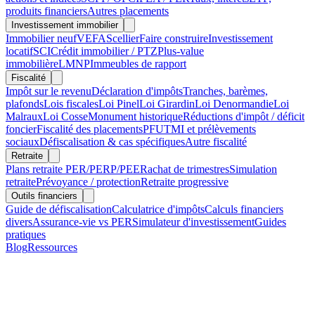
produits financiers
Autres placements
Investissement immobilier
Immobilier neuf
VEFA
Scellier
Faire construire
Investissement
locatif
SCI
Crédit immobilier / PTZ
Plus-value
immobilière
LMNP
Immeubles de rapport
Fiscalité
Impôt sur le revenu
Déclaration d'impôts
Tranches, barèmes,
plafonds
Lois fiscales
Loi Pinel
Loi Girardin
Loi Denormandie
Loi
Malraux
Loi Cosse
Monument historique
Réductions d'impôt / déficit
foncier
Fiscalité des placements
PFU
TMI et prélèvements
sociaux
Défiscalisation & cas spécifiques
Autre fiscalité
Retraite
Plans retraite PER/PERP/PEE
Rachat de trimestres
Simulation
retraite
Prévoyance / protection
Retraite progressive
Outils financiers
Guide de défiscalisation
Calculatrice d'impôts
Calculs financiers
divers
Assurance-vie vs PER
Simulateur d'investissement
Guides
pratiques
Blog
Ressources