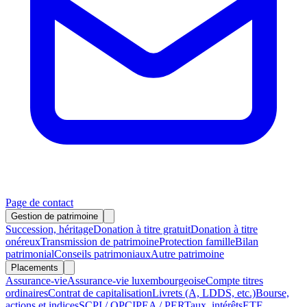
Page de contact
Gestion de patrimoine
Succession, héritage
Donation à titre gratuit
Donation à titre
onéreux
Transmission de patrimoine
Protection famille
Bilan
patrimonial
Conseils patrimoniaux
Autre patrimoine
Placements
Assurance-vie
Assurance-vie luxembourgeoise
Compte titres
ordinaires
Contrat de capitalisation
Livrets (A, LDDS, etc.)
Bourse,
actions et indices
SCPI / OPCI
PEA / PER
Taux, intérêts
ETF,