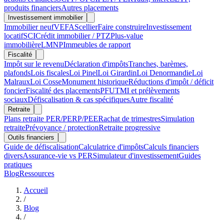
produits financiers
Autres placements
Investissement immobilier
Immobilier neuf
VEFA
Scellier
Faire construire
Investissement
locatif
SCI
Crédit immobilier / PTZ
Plus-value
immobilière
LMNP
Immeubles de rapport
Fiscalité
Impôt sur le revenu
Déclaration d'impôts
Tranches, barèmes,
plafonds
Lois fiscales
Loi Pinel
Loi Girardin
Loi Denormandie
Loi
Malraux
Loi Cosse
Monument historique
Réductions d'impôt / déficit
foncier
Fiscalité des placements
PFU
TMI et prélèvements
sociaux
Défiscalisation & cas spécifiques
Autre fiscalité
Retraite
Plans retraite PER/PERP/PEE
Rachat de trimestres
Simulation
retraite
Prévoyance / protection
Retraite progressive
Outils financiers
Guide de défiscalisation
Calculatrice d'impôts
Calculs financiers
divers
Assurance-vie vs PER
Simulateur d'investissement
Guides
pratiques
Blog
Ressources
Accueil
/
Blog
/