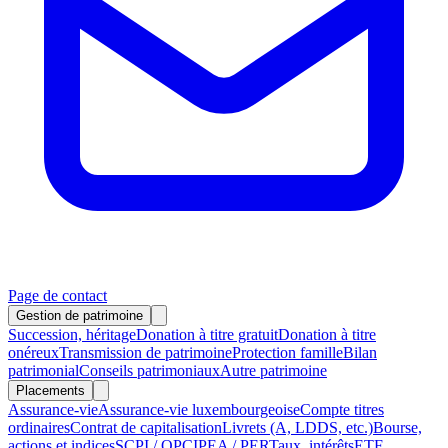
Page de contact
Gestion de patrimoine
Succession, héritage
Donation à titre gratuit
Donation à titre
onéreux
Transmission de patrimoine
Protection famille
Bilan
patrimonial
Conseils patrimoniaux
Autre patrimoine
Placements
Assurance-vie
Assurance-vie luxembourgeoise
Compte titres
ordinaires
Contrat de capitalisation
Livrets (A, LDDS, etc.)
Bourse,
actions et indices
SCPI / OPCI
PEA / PER
Taux, intérêts
ETF,