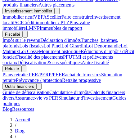
produits financiers
Autres placements
Investissement immobilier
Immobilier neuf
VEFA
Scellier
Faire construire
Investissement
locatif
SCI
Crédit immobilier / PTZ
Plus-value
immobilière
LMNP
Immeubles de rapport
Fiscalité
Impôt sur le revenu
Déclaration d'impôts
Tranches, barèmes,
plafonds
Lois fiscales
Loi Pinel
Loi Girardin
Loi Denormandie
Loi
Malraux
Loi Cosse
Monument historique
Réductions d'impôt / déficit
foncier
Fiscalité des placements
PFU
TMI et prélèvements
sociaux
Défiscalisation & cas spécifiques
Autre fiscalité
Retraite
Plans retraite PER/PERP/PEE
Rachat de trimestres
Simulation
retraite
Prévoyance / protection
Retraite progressive
Outils financiers
Guide de défiscalisation
Calculatrice d'impôts
Calculs financiers
divers
Assurance-vie vs PER
Simulateur d'investissement
Guides
pratiques
Blog
Ressources
Accueil
/
Blog
/